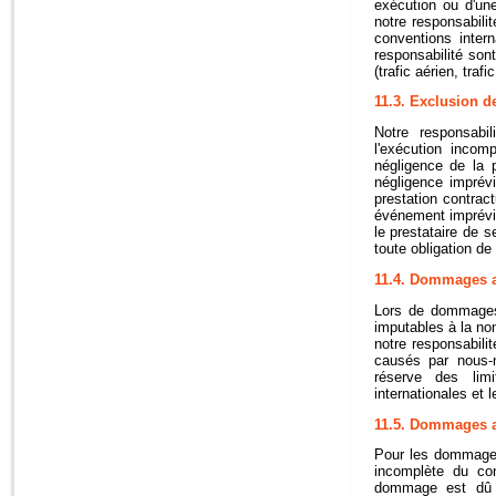
exécution ou d'un
notre responsabili
conventions intern
responsabilité son
(trafic aérien, traf
11.3. Exclusion d
Notre responsabi
l'exécution inco
négligence de la 
négligence imprévi
prestation contra
événement imprévis
le prestataire de 
toute obligation de
11.4. Dommages a
Lors de dommages 
imputables à la no
notre responsabil
causés par nous-
réserve des limi
internationales et l
11.5. Dommages a
Pour les dommages
incomplète du con
dommage est dû à