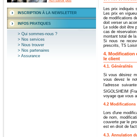
>En savoir plus
Les prix indiqués 
INSCRIPTION À LA NEWSLETTER
Les prix en vigueu
de modifications de 
doit verser un aco
INFOS PRATIQUES
Le solde doit être 
cas de réservation
Qui sommes-nous ?
montant total de la 
Nos services
Si nous ne recev
Nous trouver
prescrits, TS Loisi
Nos partenaires
4. Modification
Assurance
le client
4.1. Généralités
Si vous désirez mo
vous devez le not
l'adresse suivan
SIGOLSHEIM (Franc
voyage que vous a
4.2 Modifications 
Lors d'une modific
de nom, modificat
couverte par le pr
est en droit de fact
4.3. Annulation du