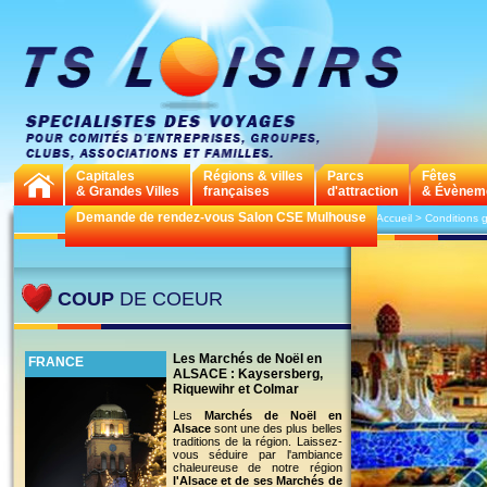
Capitales
Régions & villes
Parcs
Fêtes
& Grandes Villes
françaises
d'attraction
& Évènem
Demande de rendez-vous Salon CSE Mulhouse
>
Accueil
>
Conditions 
COUP
DE COEUR
Les Marchés de Noël en
FRANCE
ALSACE : Kaysersberg,
Riquewihr et Colmar
Les
Marchés de Noël en
Alsace
sont une des plus belles
traditions de la région. Laissez-
vous séduire par l'ambiance
chaleureuse de notre région
l'Alsace et de ses Marchés de