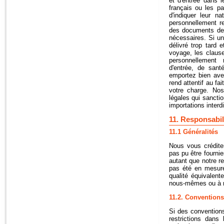
et d'entrée dans l
français ou les p
d'indiquer leur n
personnellement r
des documents de
nécessaires. Si un
délivré trop tard
voyage, les clause
personnellement 
d'entrée, de sant
emportez bien ave
rend attentif au fa
votre charge. Nos 
légales qui sancti
importations interdi
11. Responsabil
11.1 Généralités
Nous vous crédite
pas pu être fournie
autant que notre re
pas été en mesure
qualité équivalent
nous-mêmes ou à no
11.2. Conventions 
Si des conventions
restrictions dans