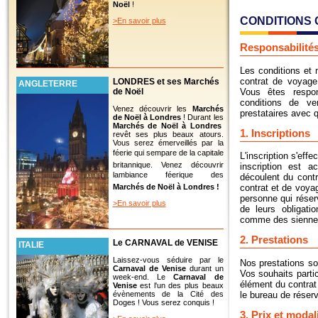
Noël
!
CONDITIONS
>En savoir plus
Responsabilité
Les conditions et m
contrat de voyage
LONDRES et ses Marchés
ANGLETERRE
de Noël
Vous êtes respo
conditions de v
Venez découvrir les
Marchés
prestataires avec q
de Noël à Londres
! Durant les
Marchés de Noël à Londres
1. Inscriptions
revêt ses plus beaux atours.
Vous serez émerveillés par la
féerie qui sempare de la capitale
L'inscription s'ef
britannique. Venez découvrir
inscription est a
lambiance féerique des
découlent du contr
Marchés de Noël à Londres !
contrat et de voya
personne qui réserv
>En savoir plus
de leurs obligati
comme des sienne
2. Prestations
Le CARNAVAL de VENISE
ITALIE
Laissez-vous séduire par le
Nos prestations so
Carnaval de Venise
durant un
Vos souhaits parti
week-end. Le
Carnaval de
élément du contrat 
Venise
est l'un des plus beaux
évènements de la Cité des
le bureau de réserv
Doges ! Vous serez conquis !
3. Prix et moda