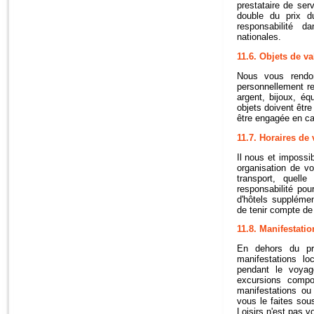
prestataire de ser
double du prix d
responsabilité d
nationales.
11.6. Objets de val
Nous vous rendon
personnellement re
argent, bijoux, é
objets doivent êtr
être engagée en ca
11.7. Horaires de 
Il nous et impossi
organisation de v
transport, quell
responsabilité po
d'hôtels suppléme
de tenir compte de 
11.8. Manifestati
En dehors du pr
manifestations l
pendant le voyag
excursions compo
manifestations ou
vous le faites sou
Loisirs n'est pas vo