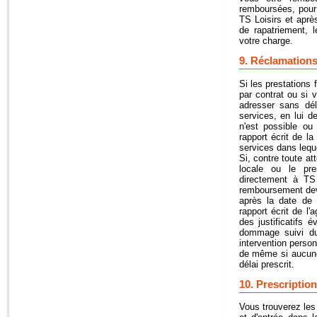
remboursées, pour
TS Loisirs et aprè
de rapatriement, l
votre charge.
9. Réclamation
Si les prestations
par contrat ou si
adresser sans dél
services, en lui 
n'est possible ou
rapport écrit de la
services dans leque
Si, contre toute at
locale ou le pre
directement à TS
remboursement devr
après la date de
rapport écrit de l
des justificatifs 
dommage suivi dur
intervention person
de même si aucune 
délai prescrit.
10. Prescription
Vous trouverez les