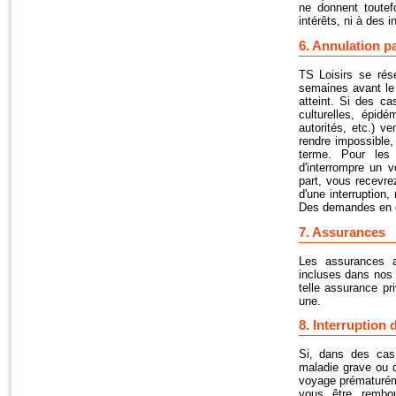
ne donnent toute
intérêts, ni à des 
6. Annulation p
TS Loisirs se rése
semaines avant le 
atteint. Si des ca
culturelles, épidé
autorités, etc.) 
rendre impossible,
terme. Pour les
d'interrompre un 
part, vous recevre
d'une interruption
Des demandes en d
7. Assurances
Les assurances a
incluses dans nos 
telle assurance pr
une.
8. Interruption 
Si, dans des cas 
maladie grave ou d
voyage prématurém
vous être rembou