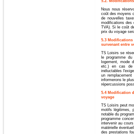
5.2. Modifications
Nous nous réservo
coût des moyens de
de nouvelles taxe
modifications des 
TVA). Si le coût d
prix du voyage se
5.3 Modifications
survenant entre vo
TS Loisirs se réser
le programme du 
logement, mode de
etc.) en cas de 
inéluctables l'exi
un remplacement d
informerons le plu
répercussions possi
5.4 Modification 
voyage
TS Loisirs peut mo
motifs légitimes,
notable du progra
programme concern
intervenir au cour
matérielle éventue
des prestations fo