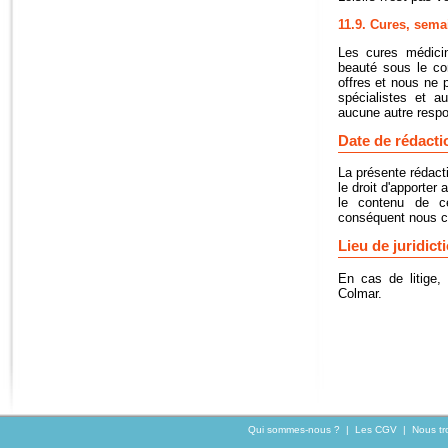
11.9. Cures, sema
Les cures médicin
beauté sous le co
offres et nous ne
spécialistes et a
aucune autre respo
Date de rédacti
La présente rédact
le droit d'apporter
le contenu de ce
conséquent nous co
Lieu de juridict
En cas de litige, 
Colmar.
Qui sommes-nous ?
|
Les CGV
|
Nous tr