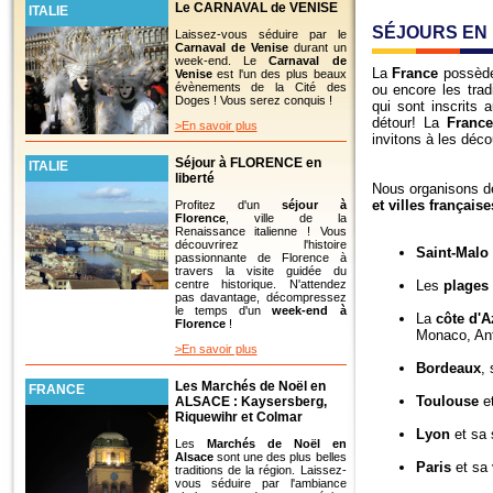
Le CARNAVAL de VENISE
ITALIE
SÉJOURS EN
Laissez-vous séduire par le
Carnaval de Venise
durant un
week-end. Le
Carnaval de
La
France
possède 
Venise
est l'un des plus beaux
évènements de la Cité des
ou encore les tra
Doges ! Vous serez conquis !
qui sont inscrits 
détour! La
France
>En savoir plus
invitons à les décou
Séjour à FLORENCE en
ITALIE
liberté
Nous organisons 
et villes française
Profitez d'un
séjour à
Florence
, ville de la
Renaissance italienne ! Vous
découvrirez l'histoire
Saint-Malo
passionnante de Florence à
travers la visite guidée du
Les
plages
centre historique. N'attendez
pas davantage, décompressez
le temps d'un
week-end à
La
côte d'A
Florence
!
Monaco, Ant
>En savoir plus
Bordeaux
, 
Les Marchés de Noël en
FRANCE
Toulouse
et
ALSACE : Kaysersberg,
Riquewihr et Colmar
Lyon
et sa 
Les
Marchés de Noël en
Alsace
sont une des plus belles
Paris
et sa 
traditions de la région. Laissez-
vous séduire par l'ambiance