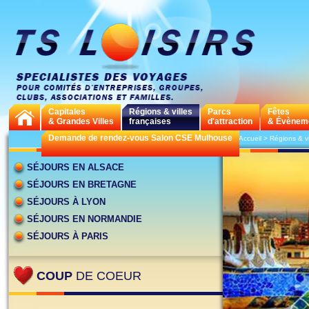
Capitales
Régions & villes
Parcs
Fêtes
& Grandes Villes
françaises
d'attraction
& Évènem
Demande de rendez-vous Salon CSE Mulhouse
>
Accueil
>
Régions & vi
SÉJOURS EN ALSACE
SÉJOURS EN BRETAGNE
SÉJOURS À LYON
SÉJOURS EN NORMANDIE
SÉJOURS À PARIS
COUP
DE COEUR