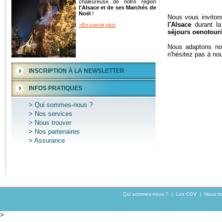
chaleureuse de notre région
l'Alsace et de ses Marchés de
Noël
!
Nous vous invitons
l'Alsace
durant la
>En savoir plus
séjours oenotouri
Nous adaptons nos
n'hésitez pas à nou
INSCRIPTION À LA NEWSLETTER
INFOS PRATIQUES
Qui sommes-nous ?
Nos services
Nous trouver
Nos partenaires
Assurance
Qui sommes-nous ?
|
Les CGV
|
Nous tr
>