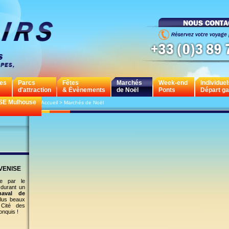
les
Parcs
Fêtes
Marchés
Week-end
Individuel
d'attraction
& Évènements
de Noël
Ponts
Départ ga
SE Mulhouse
>
Accueil
>
Marchés de Noël
VENISE
re par le
durant un
naval de
plus beaux
Cité des
nquis !