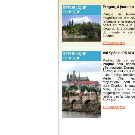
Prague, 4 jours en
RÉPUBLIQUE
TCHÈQUE
Prague la Roya
magnificence des se
la beauté et la grand
palais en font « le
joyau de la couronne
du monde » comm
Goethe.
>En savoir plus
Vol Spécial PRAG
RÉPUBLIQUE
TCHÈQUE
Profitez de ce
vo
Prague
pour découv
ville magique. Duran
à Prague
tout vous ém
: les ruelles médiév
Vieille Ville, l
majestueux, dont 
pont Charles, le qua
Mala Strana » a
magnifiques palais e
jardins... et l'ambianc
à Prague.
>En savoir plus