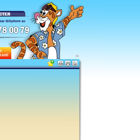
s
ranti