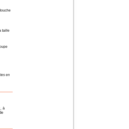
douche
 taille
roupe
ites en
, à
de