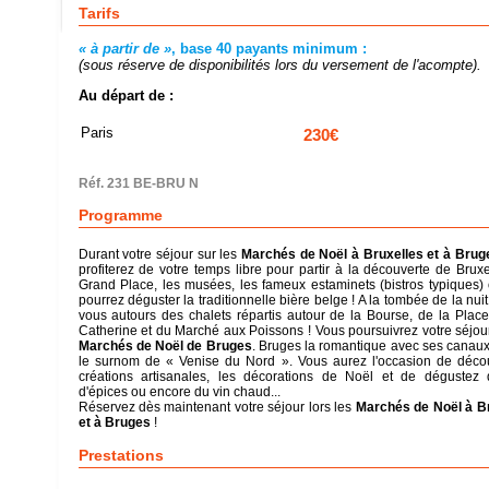
Tarifs
« à partir de »
, base 40 payants minimum :
(sous réserve de disponibilités lors du versement de l'acompte).
Au départ de :
Paris
230€
Réf. 231 BE-BRU N
Programme
Durant votre séjour sur les
Marchés de Noël à Bruxelles et à Brug
profiterez de votre temps libre pour partir à la découverte de Bruxel
Grand Place, les musées, les fameux estaminets (bistros typiques)
pourrez déguster la traditionnelle bière belge ! A la tombée de la nui
vous autours des chalets répartis autour de la Bourse, de la Place
Catherine et du Marché aux Poissons ! Vous poursuivrez votre séjour
Marchés de Noël de Bruges
. Bruges la romantique avec ses canaux 
le surnom de « Venise du Nord ». Vous aurez l'occasion de décou
créations artisanales, les décorations de Noël et de dégustez
d'épices ou encore du vin chaud...
Réservez dès maintenant votre séjour lors les
Marchés de Noël à B
et à Bruges
!
Prestations