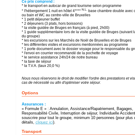
Ce prix comprend :
* le transport en autocar de grand tourisme selon programme
N.L.
* l'hébergement 1 nuit en hôtel 4****
base chambre double avec 
ou bain et WC au centre-ville de Bruxelles
* 1 petit déjeuner buffet
* 2 déjeuners (3 plats, hors boissons)
* la visite guidée de Bruges en français (à pied, 2h00)
* 1 guide supplémentaire lors de la visite guidée de Bruges (suivant la
du groupe)
* les excursions sur les Marchés de Noël de Bruxelles et de Bruges
* les différentes visites et excursions mentionnées au programme
* 1 porte document avec le dossier voyage pour le responsable du g
* l'envoi en courrier recommandé de la pochette de voyage
* le service assistance 24h/24 de notre bureau
* la taxe de séjour
* la T.V.A. (taux 20,0 %)
Nous nous réservons le droit de modifier l'ordre des prestations et vis
cas de nécessité ou afin d'optimiser votre séjour.
Options
Assurances :
« Formule E » : Annulation, Assistance/Rapatriement, Bagages,
Responsabilité Civile, Interruption de séjour, Individuelle Accident
souscrire pour tout le groupe, minimum 10 personnes (pour plus 
détails,
cliquez ici
).
Transport