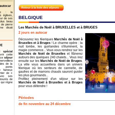
 autocar
Retour à la liste des séjours
le : la
s églises,
BELGIQUE
eur de ses
 plus beau
 de pierre
Les Marchés de Noël à BRUXELLES et à BRUGES
e disait
2 jours en autocar
Découvrez les féeriques
Marchés de Noël à
Bruxelles et à Bruges
! Le charme opère : la
UE
nuit tombe, les guirlandes s'illuminent, la
magie commence... Vous vous rendrez sur les
l spécial
Marchés de Noël de Bruxelles
et flânerez
rir cette
autours des quelques 240 chalets... Vous irez
t ce
séjour
erveillera
ensuite sur les
Marchés de Noël de Bruges
.
ales de la
La ville vous accueillera dans un univers
es ponts
féerique où les senteurs de cannelle, de
le fameux
gaufres et de marrons chauds sauront guider
rtier de «
les plus gourmands...
vec ses
Profitez pleinement d'un séjour sur les
ntourés de
e qui règne
Marchés de Noël à Bruxelles et à Bruges
pour vous détendre !
Périodes
de fin novembre au 24 décembre