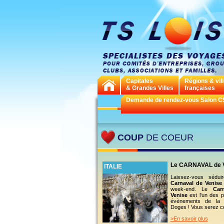
Capitales
Régions & vil
& Grandes Villes
françaises
Demande de rendez-vous Salon C
COUP
DE COEUR
Le CARNAVAL de 
ITALIE
Laissez-vous sédui
Carnaval de Venise
week-end. Le
Car
Venise
est l'un des 
évènements de la 
Doges ! Vous serez co
>En savoir plus