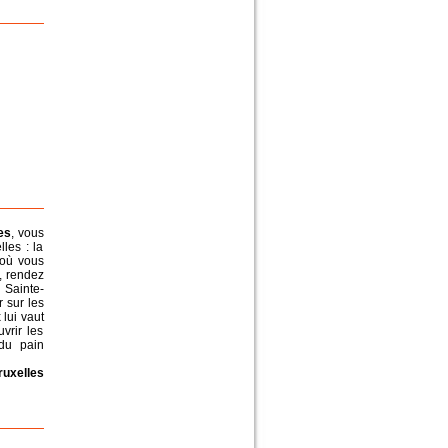
es
, vous
les : la
 où vous
t, rendez
 Sainte-
 sur les
lui vaut
vrir les
 du pain
ruxelles