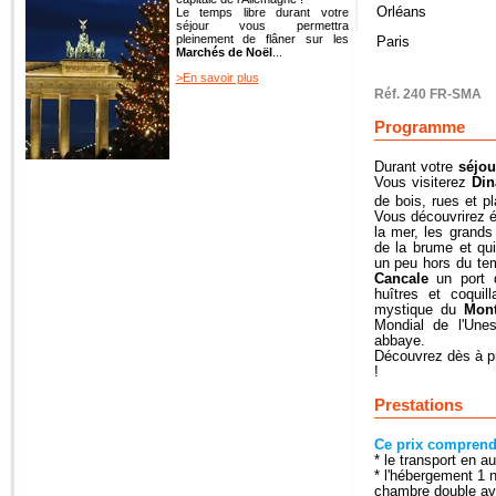
Orléans
Le temps libre durant votre
séjour vous permettra
pleinement de flâner sur les
Paris
Marchés de Noël
...
>En savoir plus
Réf. 240 FR-SMA
Programme
Durant votre
séjou
Vous visiterez
Din
de bois, rues et p
Vous découvrirez
la mer, les grands 
de la brume et qu
un peu hors du te
Cancale
un port d
huîtres et coquil
mystique du
Mont
Mondial de l'Une
abbaye.
Découvrez dès à p
!
Prestations
Ce prix comprend
* le transport en 
* l'hébergement 1 n
chambre double av