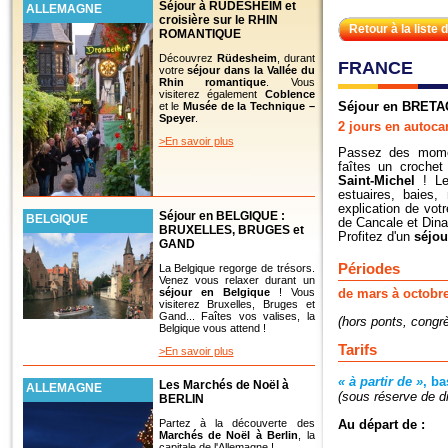
Séjour à RUDESHEIM et
ALLEMAGNE
croisière sur le RHIN
Retour à la liste 
ROMANTIQUE
Découvrez
Rüdesheim
, durant
FRANCE
votre
séjour dans la Vallée du
Rhin romantique
. Vous
visiterez également
Coblence
Séjour en BRETA
et le
Musée de la Technique –
Speyer
.
2 jours en autoca
>En savoir plus
Passez des momen
faîtes un croche
Saint-Michel
! Le
estuaires, baies,
explication de votr
Séjour en BELGIQUE :
BELGIQUE
de Cancale et Dinan
BRUXELLES, BRUGES et
Profitez d'un
séjou
GAND
Périodes
La Belgique regorge de trésors.
Venez vous relaxer durant un
séjour en Belgique
! Vous
de mars à octobr
visiterez Bruxelles, Bruges et
Gand... Faîtes vos valises, la
(hors ponts, congr
Belgique vous attend !
Tarifs
>En savoir plus
« à partir de »
, b
Les Marchés de Noël à
ALLEMAGNE
(sous réserve de di
BERLIN
Partez à la découverte des
Au départ de :
Marchés de Noël à Berlin
, la
capitale de l'Allemagne !