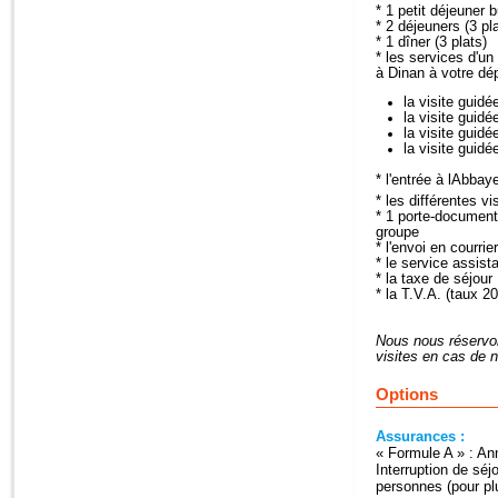
* 1 petit déjeuner b
* 2 déjeuners (3 pla
* 1 dîner (3 plats)
* les services d'un
à Dinan à votre dép
la visite guidé
la visite guid
la visite guid
la visite guid
* l'entrée à lAbba
* les différentes 
* 1 porte-document
groupe
* l'envoi en courr
* le service assis
* la taxe de séjour
* la T.V.A. (taux 2
Nous nous réservons
visites en cas de n
Options
Assurances :
« Formule A » : An
Interruption de séj
personnes (pour pl