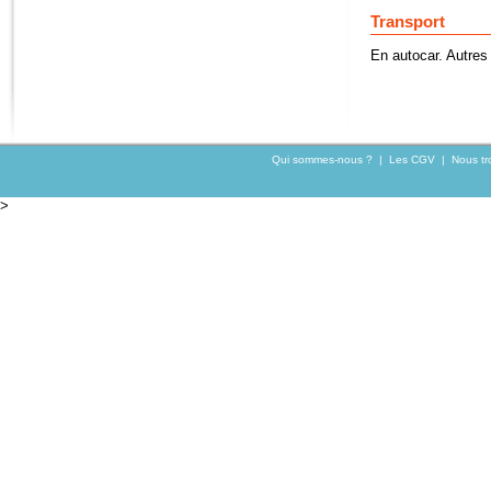
Transport
En autocar. Autres
Qui sommes-nous ?
|
Les CGV
|
Nous tr
>