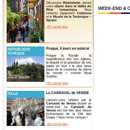
Découvrez
Rüdesheim
, durant
votre
séjour dans la Vallée du
WEEK-END & 
Rhin romantique
. Vous
visiterez également
Coblence
et le
Musée de la Technique –
Speyer
.
>En savoir plus
Prague, 4 jours en autocar
RÉPUBLIQUE
TCHÈQUE
Prague la Royale : la
magnificence des ses églises,
la beauté et la grandeur de ses
palais en font « le plus beau
joyau de la couronne de pierre
du monde » comme disait
Goethe.
>En savoir plus
Le CARNAVAL de VENISE
ITALIE
Laissez-vous séduire par le
Carnaval de Venise
durant un
week-end. Le
Carnaval de
Venise
est l'un des plus beaux
évènements de la Cité des
Doges ! Vous serez conquis !
>En savoir plus