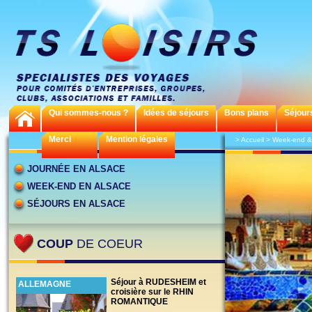
Qui sommes-nous ?
Idées de séjours
Bons plans
Séjour
Merci
Mention légales
>
Accueil
>
Week-end & 
JOURNÉE EN ALSACE
WEEK-END EN ALSACE
SÉJOURS EN ALSACE
COUP
DE COEUR
Séjour à RUDESHEIM et
ALLEMAGNE
croisière sur le RHIN
ROMANTIQUE