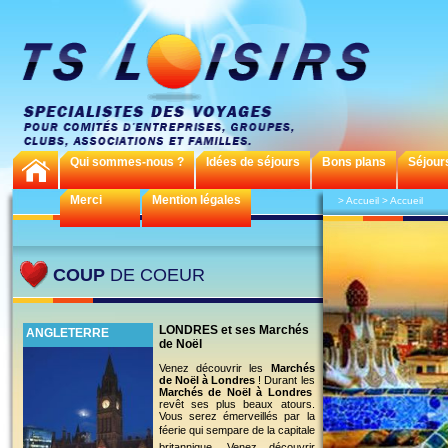
Qui sommes-nous ?
Idées de séjours
Bons plans
Séjour
Merci
Mention légales
>
Accueil
>
Accueil
COUP
DE COEUR
LONDRES et ses Marchés
ANGLETERRE
de Noël
Venez découvrir les
Marchés
de Noël à Londres
! Durant les
Marchés de Noël à Londres
revêt ses plus beaux atours.
Vous serez émerveillés par la
féerie qui sempare de la capitale
britannique. Venez découvrir