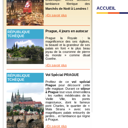
lambiance féerique des
ACCUEIL
Marchés de Noël à Londres !
>En savoir plus
Prague, 4 jours en autocar
RÉPUBLIQUE
TCHÈQUE
Prague la Royale : la
magnificence des ses églises,
la beauté et la grandeur de ses
palais en font « le plus beau
joyau de la couronne de pierre
du monde » comme disait
Goethe.
>En savoir plus
Vol Spécial PRAGUE
RÉPUBLIQUE
TCHÈQUE
Profitez de ce
vol spécial
Prague
pour découvrir cette
ville magique. Durant ce
séjour
à Prague
tout vous émerveillera
: les ruelles médiévales de la
Vieille Ville, les ponts
majestueux, dont le fameux
pont Charles, le quartier de «
Mala Strana » avec ses
magnifiques palais entourés de
jardins... et l'ambiance qui règne
à Prague.
>En savoir plus