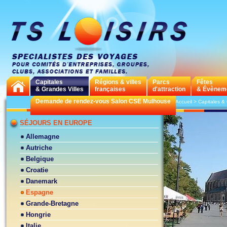
Capitales
Régions & villes
Parcs
Fêtes
& Grandes Villes
françaises
d'attraction
& Évènem
Demande de rendez-vous Salon CSE Mulhouse
>
Accueil
>
Capitales & 
SÉJOURS EN EUROPE
Allemagne
Autriche
Belgique
Croatie
Danemark
Espagne
Grande-Bretagne
Hongrie
Italie