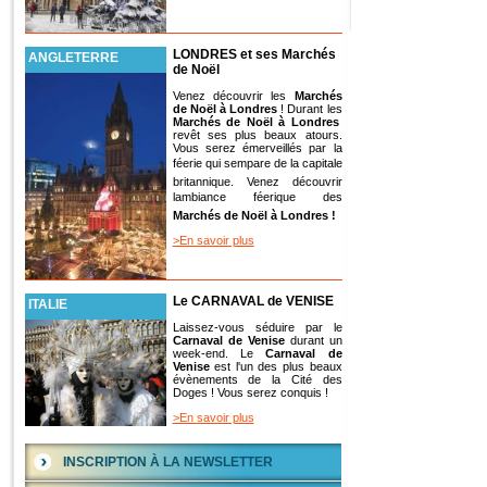
LONDRES et ses Marchés
ANGLETERRE
de Noël
Venez découvrir les
Marchés
de Noël à Londres
! Durant les
Marchés de Noël à Londres
revêt ses plus beaux atours.
Vous serez émerveillés par la
féerie qui sempare de la capitale
britannique. Venez découvrir
lambiance féerique des
Marchés de Noël à Londres !
>En savoir plus
Le CARNAVAL de VENISE
ITALIE
Laissez-vous séduire par le
Carnaval de Venise
durant un
week-end. Le
Carnaval de
Venise
est l'un des plus beaux
évènements de la Cité des
Doges ! Vous serez conquis !
>En savoir plus
INSCRIPTION À LA NEWSLETTER